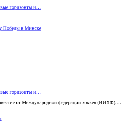
новые горизонты и…
ту Победы в Минске
новые горизонты и…
известие от Международной федерации хоккея (ИИХФ).…
а