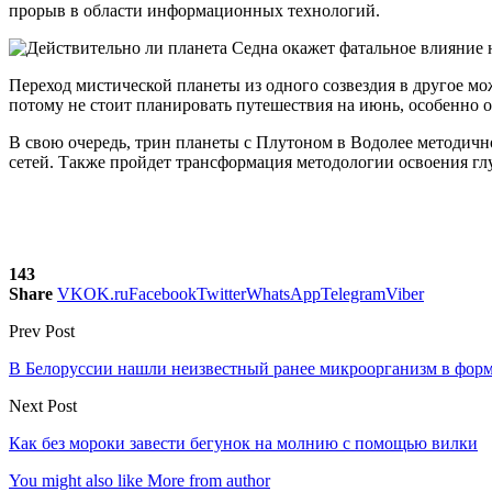
прорыв в области информационных технологий.
Переход мистической планеты из одного созвездия в другое мо
потому не стоит планировать путешествия на июнь, особенно оп
В свою очередь, трин планеты с Плутоном в Водолее методичн
сетей. Также пройдет трансформация методологии освоения глу
143
Share
VK
OK.ru
Facebook
Twitter
WhatsApp
Telegram
Viber
Prev Post
В Белоруссии нашли неизвестный ранее микроорганизм в фор
Next Post
Как без мороки завести бегунок на молнию с помощью вилки
You might also like
More from author