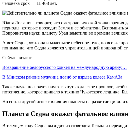
человека срок — 11 408 лет.
Юлия Лифанова говорит, что с астрологической точки зрения 
периоды, которые проходит Земля и ее обитатели. Вспомнить 
Покровителя науки планету Уран заметили во времена великих
А вот Седна, хоть она и маленькое небесное тело, но все же п
понимание, что Седна является управительницей природной ст
Сейчас читают
Возвращение белорусского хоккея на международную арену:…
В Минском районе мужчина погиб от взрыва колеса КамАЗа
Также наука позволяет нам заглянуть в далекое прошлое, чтобы
потепление, которое привело к таянию Чукотского ледника. Бы
Но есть и другой аспект влияния планеты на развитие цивилиз
Планета Седна окажет фатальное влияни
В текущем году Седна выходит из созвездия Тельца и переходит