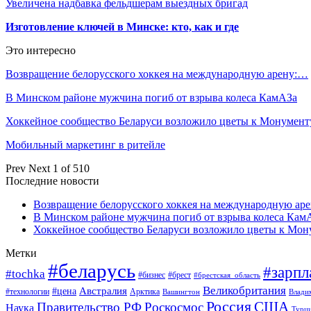
Увеличена надбавка фельдшерам выездных бригад
Изготовление ключей в Минске: кто, как и где
Это интересно
Возвращение белорусского хоккея на международную арену:…
В Минском районе мужчина погиб от взрыва колеса КамАЗа
Хоккейное сообщество Беларуси возложило цветы к Монумен
Мобильный маркетинг в ритейле
Prev
Next
1 of 510
Последние новости
Возвращение белорусского хоккея на международную аре
В Минском районе мужчина погиб от взрыва колеса Кам
Хоккейное сообщество Беларуси возложило цветы к Мо
Метки
#беларусь
#зарпл
#tochka
#бизнес
#брест
#брестская_область
Великобритания
Австралия
#цена
#технологии
Арктика
Вашингтон
Влади
Россия
США
Правительство РФ
Роскосмос
Наука
Турц