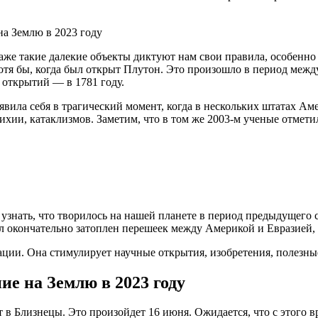
даже такие далекие объекты диктуют нам свои правила, особенн
хотя бы, когда был открыт Плутон. Это произошло в период меж
 открытий — в 1781 году.
роявила себя в трагический момент, когда в нескольких штатах А
ихии, катаклизмов. Заметим, что в том же 2003-м ученые отме
 узнать, что творилось на нашей планете в период предыдущего 
л окончательно затоплен перешеек между Америкой и Евразией, в
ации. Она стимулирует научные открытия, изобретения, полезные
е на Землю в 2023 году
 в Близнецы. Это произойдет 16 июня. Ожидается, что с этого вр