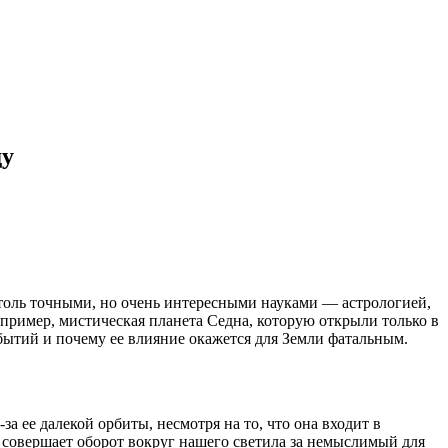
ду
толь точными, но очень интересными науками — астрологией,
пример, мистическая планета Седна, которую открыли только в
обытий и почему ее влияние окажется для Земли фатальным.
 ее далекой орбиты, несмотря на то, что она входит в
 совершает оборот вокруг нашего светила за немыслимый для