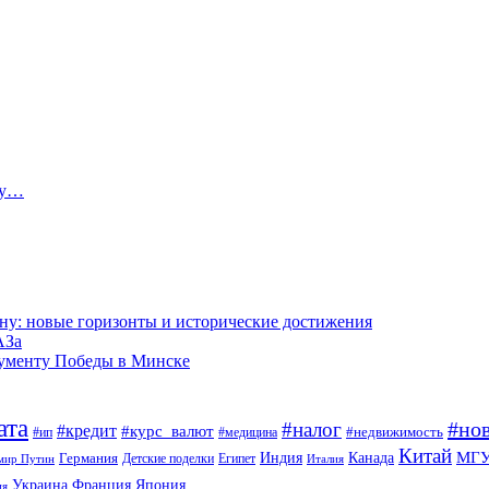
ту…
ну: новые горизонты и исторические достижения
АЗа
нументу Победы в Минске
ата
#но
#налог
#кредит
#курс_валют
#недвижимость
#ип
#медицина
Китай
МГ
Канада
Германия
Индия
Египет
Детские поделки
мир Путин
Италия
Япония
Украина
Франция
ия