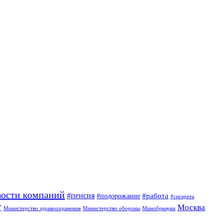
вости компаний
#пенсия
#подорожание
#работа
#сигарета
Москва
У
Минобрнауки
Министерство здравоохранения
Министерство обороны