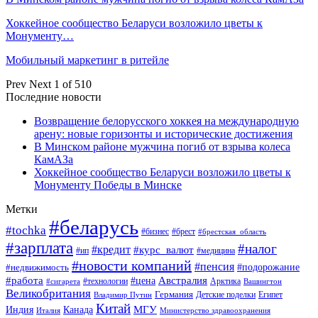
Хоккейное сообщество Беларуси возложило цветы к
Монументу…
Мобильный маркетинг в ритейле
Prev
Next
1 of 510
Последние новости
Возвращение белорусского хоккея на международную
арену: новые горизонты и исторические достижения
В Минском районе мужчина погиб от взрыва колеса
КамАЗа
Хоккейное сообщество Беларуси возложило цветы к
Монументу Победы в Минске
Метки
#беларусь
#tochka
#бизнес
#брест
#брестская_область
#зарплата
#налог
#кредит
#курс_валют
#ип
#медицина
#новости компаний
#пенсия
#подорожание
#недвижимость
Австралия
#работа
#цена
#технологии
#сигарета
Арктика
Вашингтон
Великобритания
Германия
Египет
Детские поделки
Владимир Путин
Китай
МГУ
Канада
Индия
Италия
Министерство здравоохранения