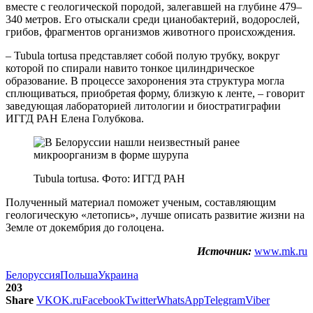
вместе с геологической породой, залегавшей на глубине 479–
340 метров. Его отыскали среди цианобактерий, водорослей,
грибов, фрагментов организмов животного происхождения.
– Tubula tortusa представляет собой полую трубку, вокруг
которой по спирали навито тонкое цилиндрическое
образование. В процессе захоронения эта структура могла
сплющиваться, приобретая форму, близкую к ленте, – говорит
заведующая лабораторией литологии и биостратиграфии
ИГГД РАН Елена Голубкова.
Tubula tortusa. Фото: ИГГД РАН
Полученный материал поможет ученым, составляющим
геологическую «летопись», лучше описать развитие жизни на
Земле от докембрия до голоцена.
Источник:
www.mk.ru
Белоруссия
Польша
Украина
203
Share
VK
OK.ru
Facebook
Twitter
WhatsApp
Telegram
Viber