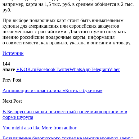
например, карта на 1,5 тыс. руб. в среднем обойдется в 2 тыс.
руб.
При выборе подарочных карт стоит быть внимательным —
купоны для американских или европейских аккаунтов
несовместимы с российскими. Для этого нужно покупать
именно российские подарочные карты, информация
о совместимости, как правило, указана в описании к товару.
Источник
144
Share
VK
OK.ru
Facebook
Twitter
WhatsApp
Telegram
Viber
Prev Post
Аппликация из пластилина «Котик с букетом»
Next Post
В Белоруссии нашли неизвестный ранее микроорганизм в
форме шурупа
You might also like
More from author
Возвращение белорусского хоккея на международную арену: