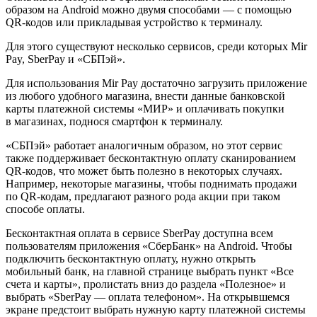
образом на Android можно двумя способами — с помощью
QR-кодов или прикладывая устройство к терминалу.
Для этого существуют несколько сервисов, среди которых Mir
Pay, SberPay и «СБПэй».
Для использования Mir Pay достаточно загрузить приложение
из любого удобного магазина, внести данные банковской
карты платежной системы «МИР» и оплачивать покупки
в магазинах, поднося смартфон к терминалу.
«СБПэй» работает аналогичным образом, но этот сервис
также поддерживает бесконтактную оплату сканированием
QR-кодов, что может быть полезно в некоторых случаях.
Например, некоторые магазины, чтобы поднимать продажи
по QR-кодам, предлагают разного рода акции при таком
способе оплаты.
Бесконтактная оплата в сервисе SberPay доступна всем
пользователям приложения «СберБанк» на Android. Чтобы
подключить бесконтактную оплату, нужно открыть
мобильный банк, на главной странице выбрать пункт «Все
счета и карты», пролистать вниз до раздела «Полезное» и
выбрать «SberPay — оплата телефоном». На открывшемся
экране предстоит выбрать нужную карту платежной системы