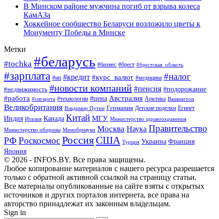
В Минском районе мужчина погиб от взрыва колеса
КамАЗа
Хоккейное сообщество Беларуси возложило цветы к
Монументу Победы в Минске
Метки
#беларусь
#tochka
#бизнес
#брест
#брестская_область
#зарплата
#налог
#кредит
#курс_валют
#ип
#медицина
#новости компаний
#пенсия
#подорожание
#недвижимость
Австралия
#работа
#цена
#технологии
#сигарета
Арктика
Вашингтон
Великобритания
Германия
Египет
Детские поделки
Владимир Путин
Китай
МГУ
Канада
Индия
Италия
Министерство здравоохранения
Правительство
Москва
Наука
Минобрнауки
Министерство обороны
Россия
США
РФ
Роскосмос
Украина
Франция
Турция
Япония
© 2026 - INFOS.BY. Все права защищены.
Любое копирование материалов с нашего ресурса разрешается
только с обратной активной ссылкой на страницу статьи.
Все материалы опубликованные на сайте взяты с открытых
источников и других порталов интернета, все права на
авторство принадлежат их законным владельцам.
Sign in