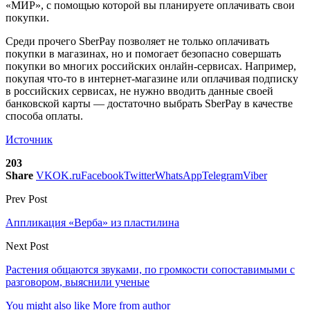
«МИР», с помощью которой вы планируете оплачивать свои
покупки.
Среди прочего SberPay позволяет не только оплачивать
покупки в магазинах, но и помогает безопасно совершать
покупки во многих российских онлайн-сервисах. Например,
покупая что-то в интернет-магазине или оплачивая подписку
в российских сервисах, не нужно вводить данные своей
банковской карты — достаточно выбрать SberPay в качестве
способа оплаты.
Источник
203
Share
VK
OK.ru
Facebook
Twitter
WhatsApp
Telegram
Viber
Prev Post
Аппликация «Верба» из пластилина
Next Post
Растения общаются звуками, по громкости сопоставимыми с
разговором, выяснили ученые
You might also like
More from author