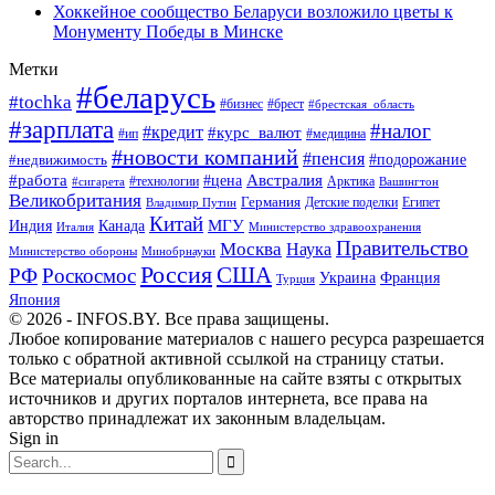
Хоккейное сообщество Беларуси возложило цветы к
Монументу Победы в Минске
Метки
#беларусь
#tochka
#бизнес
#брест
#брестская_область
#зарплата
#налог
#кредит
#курс_валют
#ип
#медицина
#новости компаний
#пенсия
#подорожание
#недвижимость
Австралия
#работа
#цена
#технологии
#сигарета
Арктика
Вашингтон
Великобритания
Германия
Египет
Детские поделки
Владимир Путин
Китай
МГУ
Канада
Индия
Италия
Министерство здравоохранения
Правительство
Москва
Наука
Минобрнауки
Министерство обороны
Россия
США
РФ
Роскосмос
Украина
Франция
Турция
Япония
© 2026 - INFOS.BY. Все права защищены.
Любое копирование материалов с нашего ресурса разрешается
только с обратной активной ссылкой на страницу статьи.
Все материалы опубликованные на сайте взяты с открытых
источников и других порталов интернета, все права на
авторство принадлежат их законным владельцам.
Sign in