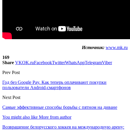
Источник:
www.mk.ru
169
Share
VK
OK.ru
Facebook
Twitter
WhatsApp
Telegram
Viber
Prev Post
Год без Google Pay. Как теперь оплачивают покупки
пользователи Android-смартфонов
Next Post
Самые эффективные способы борьбы с пятном на диване
You might also like
More from author
Возвращение белорусского хоккея на международную арену: