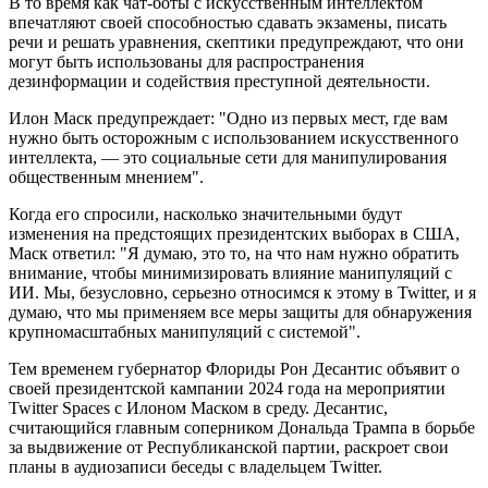
В то время как чат-боты с искусственным интеллектом
впечатляют своей способностью сдавать экзамены, писать
речи и решать уравнения, скептики предупреждают, что они
могут быть использованы для распространения
дезинформации и содействия преступной деятельности.
Илон Маск предупреждает: "Одно из первых мест, где вам
нужно быть осторожным с использованием искусственного
интеллекта, — это социальные сети для манипулирования
общественным мнением".
Когда его спросили, насколько значительными будут
изменения на предстоящих президентских выборах в США,
Маск ответил: "Я думаю, это то, на что нам нужно обратить
внимание, чтобы минимизировать влияние манипуляций с
ИИ. Мы, безусловно, серьезно относимся к этому в Twitter, и я
думаю, что мы применяем все меры защиты для обнаружения
крупномасштабных манипуляций с системой".
Тем временем губернатор Флориды Рон Десантис объявит о
своей президентской кампании 2024 года на мероприятии
Twitter Spaces с Илоном Маском в среду. Десантис,
считающийся главным соперником Дональда Трампа в борьбе
за выдвижение от Республиканской партии, раскроет свои
планы в аудиозаписи беседы с владельцем Twitter.