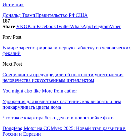
Источник
Дональд Трамп
Правительство РФ
США
187
Share
VK
OK.ru
Facebook
Twitter
WhatsApp
Telegram
Viber
Prev Post
В мире зарегистрировали первую таблетку из человеческих
фекалий
Next Post
Специалисты предупредили об опасности уничтожения
человечества искусственным интеллектом
You might also like
More from author
Удобрения для комнатных растений: как выбрать и чем
подкармливать цветы дома
Что такое квартира без отделки в новостройке фото
Dongfeng Motor на COMvex 2025: Новый этап развития в
России и Евразии