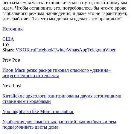
неотъемлемая часть технологического пути, по которому мы
идем. Чтобы остановить это, потребовалось бы что-то вроде
глобального режима наблюдения, и даже это не гарантирует,
что сработает. Так что мы должны сделать это правильно”.
Источник
США
157
Share
VK
OK.ru
Facebook
Twitter
WhatsApp
Telegram
Viber
Prev Post
Илон Маск резко раскритиковал опасного «джинна»
искусственного интеллекта
Next Post
Китайские археологи заинтригованы двумя затонувшими
старинными кораблями
You might also like
More from author
Удобрения для комнатных растений: как выбрать и чем
подкармливать цветы дома