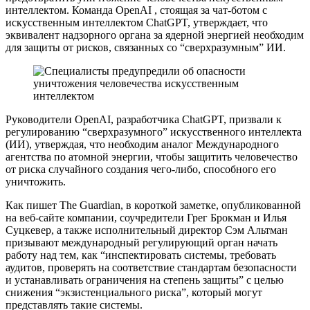
интеллектом. Команда OpenAI , стоящая за чат-ботом с
искусственным интеллектом ChatGPT, утверждает, что
эквивалент надзорного органа за ядерной энергией необходим
для защиты от рисков, связанных со “сверхразумным” ИИ.
Руководители OpenAI, разработчика ChatGPT, призвали к
регулированию “сверхразумного” искусственного интеллекта
(ИИ), утверждая, что необходим аналог Международного
агентства по атомной энергии, чтобы защитить человечество
от риска случайного создания чего-либо, способного его
уничтожить.
Как пишет The Guardian, в короткой заметке, опубликованной
на веб-сайте компании, соучредители Грег Брокман и Илья
Суцкевер, а также исполнительный директор Сэм Альтман
призывают международный регулирующий орган начать
работу над тем, как “инспектировать системы, требовать
аудитов, проверять на соответствие стандартам безопасности
и устанавливать ограничения на степень защиты” с целью
снижения “экзистенциального риска”, который могут
представлять такие системы.