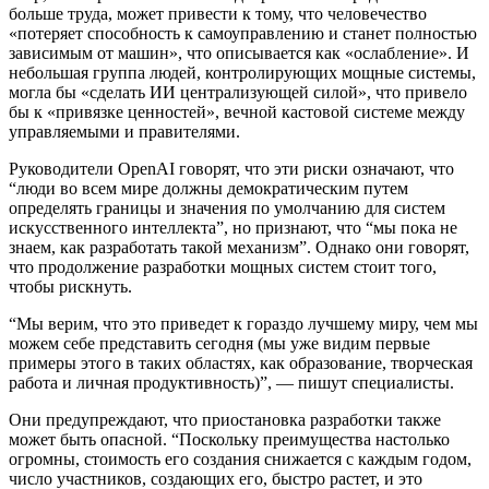
больше труда, может привести к тому, что человечество
«потеряет способность к самоуправлению и станет полностью
зависимым от машин», что описывается как «ослабление». И
небольшая группа людей, контролирующих мощные системы,
могла бы «сделать ИИ централизующей силой», что привело
бы к «привязке ценностей», вечной кастовой системе между
управляемыми и правителями.
Руководители OpenAI говорят, что эти риски означают, что
“люди во всем мире должны демократическим путем
определять границы и значения по умолчанию для систем
искусственного интеллекта”, но признают, что “мы пока не
знаем, как разработать такой механизм”. Однако они говорят,
что продолжение разработки мощных систем стоит того,
чтобы рискнуть.
“Мы верим, что это приведет к гораздо лучшему миру, чем мы
можем себе представить сегодня (мы уже видим первые
примеры этого в таких областях, как образование, творческая
работа и личная продуктивность)”, — пишут специалисты.
Они предупреждают, что приостановка разработки также
может быть опасной. “Поскольку преимущества настолько
огромны, стоимость его создания снижается с каждым годом,
число участников, создающих его, быстро растет, и это