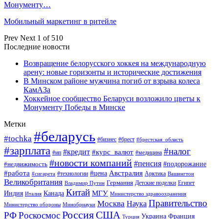
Монументу…
Мобильный маркетинг в ритейле
Prev
Next
1 of 510
Последние новости
Возвращение белорусского хоккея на международную
арену: новые горизонты и исторические достижения
В Минском районе мужчина погиб от взрыва колеса
КамАЗа
Хоккейное сообщество Беларуси возложило цветы к
Монументу Победы в Минске
Метки
#беларусь
#tochka
#бизнес
#брест
#брестская_область
#зарплата
#налог
#кредит
#курс_валют
#ип
#медицина
#новости компаний
#пенсия
#подорожание
#недвижимость
Австралия
#работа
#цена
#технологии
#сигарета
Арктика
Вашингтон
Великобритания
Германия
Египет
Детские поделки
Владимир Путин
Китай
МГУ
Канада
Индия
Италия
Министерство здравоохранения
Правительство
Москва
Наука
Минобрнауки
Министерство обороны
Россия
США
РФ
Роскосмос
Украина
Франция
Турция