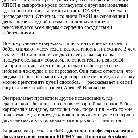
ЛПВП в сыворотке крови согласуется с другими моделями
здорового питания, такими как диета DASH», — отмечают
исследователи. Отметим, что диета DASH на сегодняшний
день считается одной из самых полезных в мире и
рекомендуется всем людям с сердечно-сосудистыми
заболеваниями.
Поэтому ученые утверждают: диеты на основе картофеля и
бобов снижают массу тела и резистентность к инсулину. В чем
секрет? «По мнению исследователей, та же картошка —
продукт с большим объемом, но относительно невысокой
калорийностью, так что люди наедаются быстро за счёт
набивания желудка и не переедают. Они также отметили, что
людям обычно не нравится однообразное питание, а картошку
можно приготовить кучей способов, — рассказывает в своей
соцсети известный терапевт Алексей Водовозов.
Он предлагает провести и другие исследования, где
сравнивались бы диеты на основе отварной картошки, беби-
картофеля в мундире, картошки фри, пюре и т.п. «Что-то мне
подсказывает, что похудеть можно в лучшем случае на первых
двух блюдах, а к остальным есть вопросы», — пишет он.
Впрочем, как рассказал «МК»
диетолог, профессор кафедры
факультетской терапии РНИМУ им. Пирогова Альфред