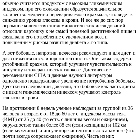
обычно считается продуктом с высоким гликемическим
индексом, при его охлаждении образуется значительное
количество медленно перевариваемого крахмала, что ведет к
снижению уровня глюкозы в крови. И все же до сих пор
огромное количество эпидемиологических исследований
относили картошку к не самой полезной растительной пище и
связывали его потребление с увеличением веса и
повышенным риском развития диабета 2-го типа.
А вот бобовые, напротив, всячески рекомендуют и для диет, и
для снижения инсулинорезистентности. Они также содержат
устойчивый крахмал, который улучшает чувствительность к
инсулину и толерантность к глюкозе. Диетические
рекомендации США и данные научной литературы
однозначно поддерживают увеличение потребления бобовых.
Десятки исследований доказали, что бобовые как часть диеты
с низким гликемическим индексом улучшают контроль
глюкозы в крови.
На протяжении 8 недель ученые наблюдали за группой из 36
человек в возрасте от 18 до 60 лет с индексом массы тела
(ИМТ) от 25 до 40 (то есть, с лишним весом и ожирением),
окружностью талии более 88 см (если женщины) и 102 см
(если мужчины) и инсулинорезистентностью в анамнезе (что
почти всегда сопровождает ожирение). Часть из них