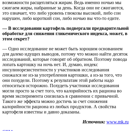
возможности расщепляться жирам. Ведь именно ночью мы
сжигаем жиры, набранные за день. Когда они не сжигаются,
это означает, что либо уровень глюкозы высокий, либо сон
нарушен, либо короткий сон, либо ночью вы что-то едите.
— В исследовании картофель подвергали предварительной
обработке для снижения гликемического индекса, может, в
этом секрет?
— Одно исследование не может быть хорошим основанием
для далеко идущих выводов, потому что можно найти десяток
исследований, которые говорят об обратном. Поэтому повода
лопать картошку на ночь нет. И, думаю, индекс
инсулинорезистентности у участников исследования
снижался не из-за употребления картошки, а из-за того, что
они похудели. Поэтому к результатам этой работы надо
относиться осторожно. Похудеть участники исследования
могли просто за счет того, что калорийность их рациона во
время эксперимента снизилась в сравнении с привычной.
Такого же эффекта можно достичь за счет снижения
калорийности рациона из любых продуктов. А свойства
картофеля известны и давно доказаны.
Источник:
www.mk.ru