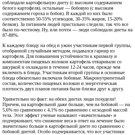
соблюдали картофельную диету (с высоким содержанием
белого картофеля), остальные — бобовую (с высоким
содержанием гороха и бобов). В каждой из них было
соответственно 50-55% углеводов, 30-35% жиров, 15-20%
белков). За питанием людей пристально следили, так что все
было по-честному. Ну, или почти — люди соблюдали диеты на
87-88%.
К каждому блюду на обед и ужин участникам первой группы,
отобранной случайным методом, подавался гарнир из
картофеля. Для повышения устойчивости к крахмалу и
компонентам пищевых волокон картофель отваривали со
шкуркой и охлаждали в течение 12-24 часов, прежде чем
включить в блюда. Участникам второй группы в основные
блюда обязательно включали бобовые. Макронутриентный
состав, количество пищевых волокон и энергетическая
плотность двух планов питания были близки друг к другу.
Удивительно но факт: на обеих диетах люди похудели!
Причем, на картофельной даже больше, чем на бобовой — на
5,6% по сравнению с 4,1% по сравнению с исходной массой
тела. Этот эффект ученые называют «значительным» и
подчеркивают, что снижение веса в ответ на лечение было
значительно больше в картофельной диете по сравнению с
бобовой диетой. Особо подчеркивается, что все участники