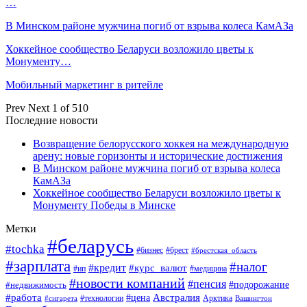
…
В Минском районе мужчина погиб от взрыва колеса КамАЗа
Хоккейное сообщество Беларуси возложило цветы к
Монументу…
Мобильный маркетинг в ритейле
Prev
Next
1 of 510
Последние новости
Возвращение белорусского хоккея на международную
арену: новые горизонты и исторические достижения
В Минском районе мужчина погиб от взрыва колеса
КамАЗа
Хоккейное сообщество Беларуси возложило цветы к
Монументу Победы в Минске
Метки
#беларусь
#tochka
#бизнес
#брест
#брестская_область
#зарплата
#налог
#кредит
#курс_валют
#ип
#медицина
#новости компаний
#пенсия
#подорожание
#недвижимость
Австралия
#работа
#цена
#технологии
#сигарета
Арктика
Вашингтон