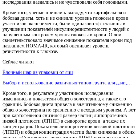
исследования наедались и не чувствовали себя голодными.
Кроме того, ученые пришли к выводу, что картофельная и
бобовая диеты, хоть и не снизили уровень глюкозы в крови
участников эксперимента, были одинаково эффективны в
улучшении показателей инсулинорезистентности у людей с
нарушенным контролем уровня глюкозы в крови. О чем
свидетельствовало значимое снижение показателя крови под
названием HOMA-IR, который оценивает уровень
резистентности к глюкозе.
Сейчас читают
Ёлочный шар из упаковки от яиц
Выбор и использование различных типов грунта для дачи,…
Кроме того, в результате у участников исследования
изменились и показатели общего холестерина, а также его
фракций. Бобовая диета привела к значительному снижению
общего холестерина по сравнению с исходным уровнем. А вот
при картофельной снизился размер частиц липопротеинов
низкой плотности (ЛПНП) в сыворотке крови, а также их
концентрация. Показатель липопротеинов высокой плотности
(ЛПВП) и общая концентрация частиц были снижены в обеих
диетах. «Снижение размера частиц ЛПНП и концентрации