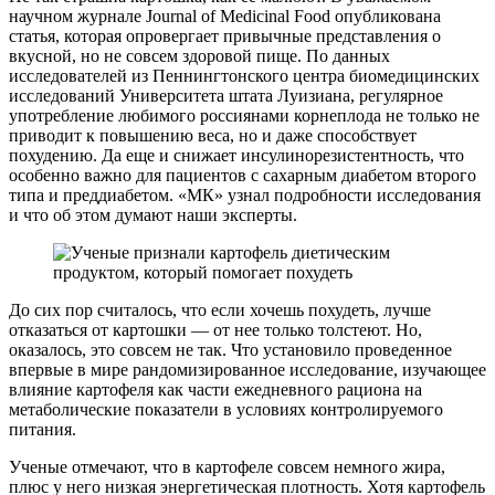
научном журнале Journal of Medicinal Food опубликована
статья, которая опровергает привычные представления о
вкусной, но не совсем здоровой пище. По данных
исследователей из Пеннингтонского центра биомедицинских
исследований Университета штата Луизиана, регулярное
употребление любимого россиянами корнеплода не только не
приводит к повышению веса, но и даже способствует
похудению. Да еще и снижает инсулинорезистентность, что
особенно важно для пациентов с сахарным диабетом второго
типа и преддиабетом. «МК» узнал подробности исследования
и что об этом думают наши эксперты.
До сих пор считалось, что если хочешь похудеть, лучше
отказаться от картошки — от нее только толстеют. Но,
оказалось, это совсем не так. Что установило проведенное
впервые в мире рандомизированное исследование, изучающее
влияние картофеля как части ежедневного рациона на
метаболические показатели в условиях контролируемого
питания.
Ученые отмечают, что в картофеле совсем немного жира,
плюс у него низкая энергетическая плотность. Хотя картофель