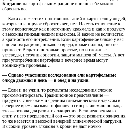
Богданов
на картофельном рационе вполне себе можно
сбросить вес:
— Каких-то жестких противопоказаний к картофелю у людей,
которые планируют сбросить вес, нет. Но есть отношение к
этому корнеплоду как к источнику крахмала и как к продукту
с высоким гликемическим индексом. И важно не количество,
а кратность его потребления. Если картофельное блюдо у вас
в дневном рационе, никакого вреда, кроме пользы, оно не
принесет. Ведь это не только простые, но и сложные
углеводы, источник энергии, защита мышечной массы. А вот
при употреблении картофеля в вечернее время могут
возникнуть проблемы…
— Однако участники исследования ели картофельные
блюда дважды в день — в обед и на ужин.
— Если и на ужин, то результаты исследования сложно
прокомментировать. Традиционное представление —
продукты с высоким и средним гликемическим индексом в
вечернее время вызывают фоновую гипергликемию ночью, а
это — основа для развития ожирения. Если человек мало
спит, у него прерывистый сон — это риск развития ожирения,
то же касается и высокой вечерней гликемической нагрузки.
Высокий уровень глюкозы в крови не даст ночью