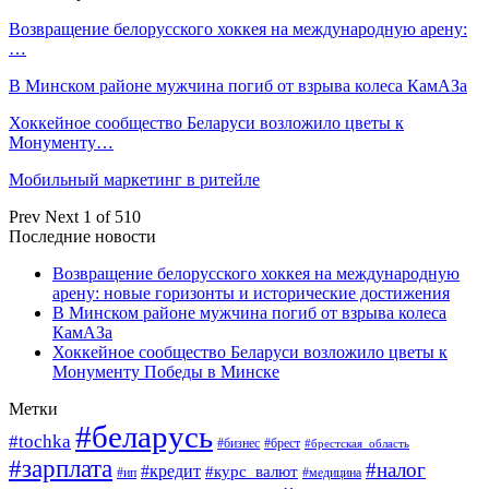
Возвращение белорусского хоккея на международную арену:
…
В Минском районе мужчина погиб от взрыва колеса КамАЗа
Хоккейное сообщество Беларуси возложило цветы к
Монументу…
Мобильный маркетинг в ритейле
Prev
Next
1 of 510
Последние новости
Возвращение белорусского хоккея на международную
арену: новые горизонты и исторические достижения
В Минском районе мужчина погиб от взрыва колеса
КамАЗа
Хоккейное сообщество Беларуси возложило цветы к
Монументу Победы в Минске
Метки
#беларусь
#tochka
#бизнес
#брест
#брестская_область
#зарплата
#налог
#кредит
#курс_валют
#ип
#медицина