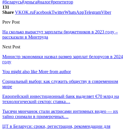
#беларусь
#деньга
#налог
#репетитор
131
Share
VK
OK.ru
Facebook
Twitter
WhatsApp
Telegram
Viber
Prev Post
На сколько вырастут зарплаты бюджетников в 2023 году –
рассказали в Минтруда
Next Post
Министр экономики назвал размер зарплат белорусов в 2024
году
You might also like
More from author
Социальный выбор: как служить обществу в современном
мире
Европейский инвестиционный банк выделяет €70 млрд на
технологический сектор: ставка…
Тысячи минчанок стали актрисами интимных видео — их
тайно снимали в примерочных…
ЦТ в Беларуси: сроки, регистрация, рекомендации для