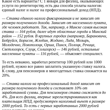
Какие есть варианты? С 1 января для физлиц, оказывающих
услуги по репетиторству, есть два способа уплаты налогов:
единый налог и налог на профессиональный доход (НПД).
— Ставка единого налога фиксированная и не зависит от
размера полученного дохода. Зависит от населенного пункта,
где человек работает. Так, например, в Минске самая высокая
ставка — 164 рубля, далее идут областные города и Минский
район — 152 рубля. В крупных городах (например, Барановичи,
Бобруйск, Борисов, Жлобин, Жодино, Лида, Мозырь,
Молодечно, Новополоцк, Орша, Пинск, Полоцк, Речица,
Светлогорск, Слуцк, Солигорск) — 146 рублей, остальные
населенные пункты — 116 рублей,
— объясняет специалист.
То есть неважно, заработал репетитор 100 рублей или 1000
рублей, нужно все равно заплатить указанную ставку налога.
К слову, для пенсионеров и многодетных ставка снижается на
20%.
— Ставка налога на профессиональный доход зависит от
размера полученного дохода и составляет 10% от
заработанной суммы. Для пенсионеров ставка снижается до
4%. Для всех физлиц, впервые зарегистрировавшихся как
плательщик НПД, предусмотрен налоговый вычет в размере
2000 рублей. То есть с первых заработанных 2000 рублей