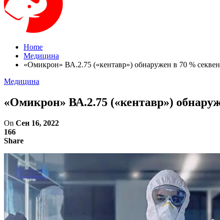
Home
Медицина
«Омикрон» ВА.2.75 («кентавр») обнаружен в 70 % секве
Медицина
«Омикрон» ВА.2.75 («кентавр») обнару
On
Сен 16, 2022
166
Share