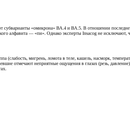
 субварианты «омикрона» ВА.4 и ВА.5. В отношении последнег
о алфавита — «пи». Однако эксперты Insacog не исключают, чт
(слабость, мигрень, ломота в теле, кашель, насморк, температ
левшие отмечают неприятные ощущения в глазах (резь, давление)
ах.