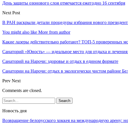
День защиты озонового слоя отмечается ежегодно 16 сентября
Next Post
В РАН раскрыли детали процедуры избрания нового президен
You might also like
More from author
Какие лазеры действительно работают? ТОП-5 проверенных м
Санаторий «Юность» — идеальное место для отдыха и лечени
Санаторий на Нарочи: здоровье и отдых в едином формате
Санатории на Нарочи: отдых в экологически чистом районе Бе
Prev
Next
Comments are closed.
Новость дня
Возвращение белорусского хоккея на международную арену: 