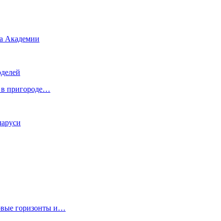
та Академии
оделей
я в пригороде…
ларуси
новые горизонты и…