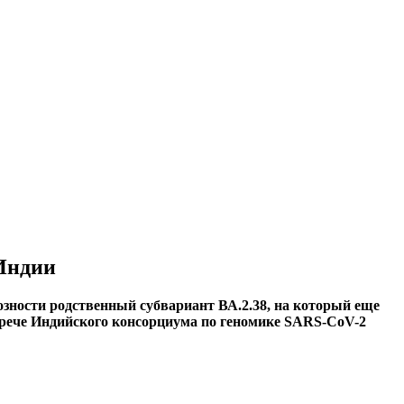
 Индии
иозности родственный субвариант ВА.2.38, на который еще
трече Индийского консорциума по геномике SARS-CoV-2