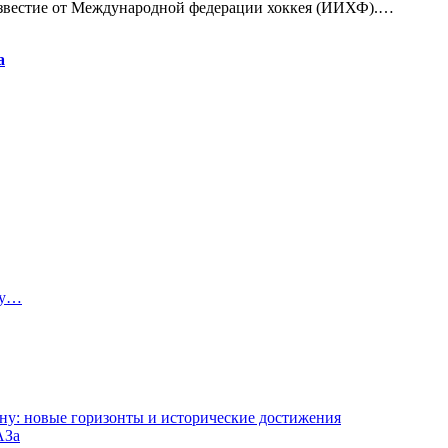
известие от Международной федерации хоккея (ИИХФ).…
а
ту…
ну: новые горизонты и исторические достижения
АЗа