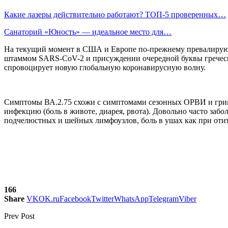
Какие лазеры действительно работают? ТОП-5 проверенных…
Санаторий «Юность» — идеальное место для…
На текущий момент в США и Европе по-прежнему превалируют
штаммом SARS-CoV-2 и присуждении очередной буквы греческог
спровоцирует новую глобальную коронавирусную волну.
Симптомы ВА.2.75 схожи с симптомами сезонных ОРВИ и гриппа 
инфекцию (боль в животе, диарея, рвота). Довольно часто забо
подчелюстных и шейных лимфоузлов, боль в ушах как при отит
166
Share
VK
OK.ru
Facebook
Twitter
WhatsApp
Telegram
Viber
Prev Post