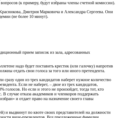
 вопросов (к примеру, будут избраны члены счетной комиссии).
 Красникова, Дмитрия Марковича и Александра Сергеева. Они
демии (не более 10 минут).
радиционный прием записок из зала, адресованных
юллетене надо будет поставить крестик (или галочку) напротив
должны отдать свои голоса за того или иного претендента.
ли сразу один из трех кандидатов наберет нужное количество
идента. Если не наберет, – двое из трех кандидатов,
 голосов. Но если и этого не произойдет, тогда тот, кто
. В случае отказа академиков и членкоров поддержать
збран» и отдает право на назначение своего главы
ей) и выдвинут по квоте своих представителей на должности
жности вице-президентов. Все предложенные фамилии