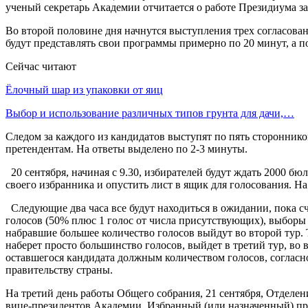
ученый секретарь Академии отчитается о работе Президиума за 
Во второй половине дня начнутся выступления трех согласова
будут представлять свои программы примерно по 20 минут, а по
Сейчас читают
Ёлочный шар из упаковки от яиц
Выбор и использование различных типов грунта для дачи,…
Следом за каждого из кандидатов выступят по пять сторонников
претендентам. На ответы выделено по 2-3 минуты.
20 сентября, начиная с 9.30, избирателей будут ждать 2000 бю
своего избранника и опустить лист в ящик для голосования. На 
Следующие два часа все будут находиться в ожидании, пока сч
голосов (50% плюс 1 голос от числа присутствующих), выборы 
набравшие большее количество голосов выйдут во второй тур. Та
наберет просто большинство голосов, выйдет в третий тур, во
оставшегося кандидата должным количеством голосов, согласно
правительству страны.
На третий день работы Общего собрания, 21 сентября, Отделен
вице-президентов Академии. Избранный (или назначенный) пр