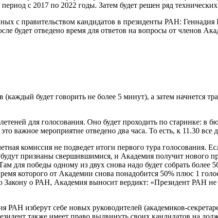
период с 2017 по 2022 годы. Затем будет решен ряд технических
нных с правительством кандидатов в президенты РАН: Геннадия
сле будет отведено время для ответов на вопросы от членов Ака
 (каждый будет говорить не более 5 минут), а затем начнется т
ллетеней для голосования. Оно будет проходить по старинке: в б
это важное мероприятие отведено два часа. То есть, к 11.30 все 
етная комиссия не подведет итоги первого тура голосования. Ес
будут признаны свершившимися, и Академия получит нового през
м для победы одному из двух снова надо будет собрать более 50%
 время которого от Академии снова понадобится 50% плюс 1 голос
 Закону о РАН, Академия выносит вердикт: «Президент РАН не и
ия РАН изберут себе новых руководителей (академиков-секретар
езидент также имеет право выдвинуть своих кандидатов на дол