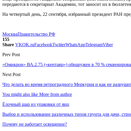
передаются в секретариат Академии, тот заносит их в бюллете
На четвертый день, 22 сентября, избранный президент РАН пре
Москва
Правительство РФ
155
Share
VK
OK.ru
Facebook
Twitter
WhatsApp
Telegram
Viber
Prev Post
«Омикрон» ВА.2.75 («кентавр») обнаружен в 70 % секвениров
Next Post
Что делать во время ретроградного Меркурия и как не разруш
You might also like
More from author
Ёлочный шар из упаковки от яиц
Выбор и использование различных типов грунта для дачи, стр
Почему не работает освещение?