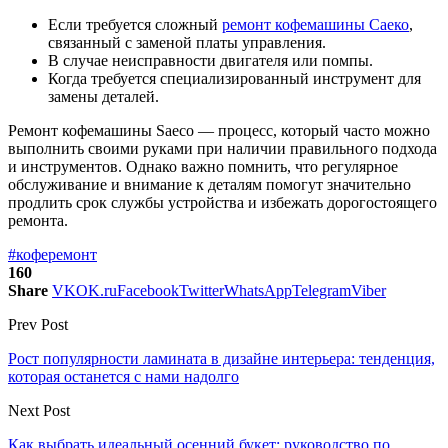
Если требуется сложный
ремонт кофемашины Саеко
,
связанный с заменой платы управления.
В случае неисправности двигателя или помпы.
Когда требуется специализированный инструмент для
замены деталей.
Ремонт кофемашины Saeco — процесс, который часто можно
выполнить своими руками при наличии правильного подхода
и инструментов. Однако важно помнить, что регулярное
обслуживание и внимание к деталям помогут значительно
продлить срок службы устройства и избежать дорогостоящего
ремонта.
#кофе
ремонт
160
Share
VK
OK.ru
Facebook
Twitter
WhatsApp
Telegram
Viber
Prev Post
Рост популярности ламината в дизайне интерьера: тенденция,
которая останется с нами надолго
Next Post
Как выбрать идеальный осенний букет: руководство по