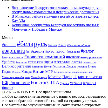
Возвращение белорусского хоккея на международную
арену: новые горизонты и исторические достижения
В Минском районе мужчина погиб от взрыва колеса
КамАЗа
Хоккейное сообщество Беларуси возложило цветы к
Монументу Победы в Минске
Метки
#беларусь
#tochka
#бизнес
#брест
#брестская_область
#зарплата
#налог
#кредит
#курс_валют
#ип
#медицина
#новости компаний
#пенсия
#подорожание
#недвижимость
Австралия
#работа
#цена
#технологии
#сигарета
Арктика
Вашингтон
Великобритания
Германия
Египет
Детские поделки
Владимир Путин
Китай
МГУ
Канада
Индия
Италия
Министерство здравоохранения
Правительство
Москва
Наука
Минобрнауки
Министерство обороны
Россия
США
РФ
Роскосмос
Украина
Франция
Турция
Япония
© 2026 - INFOS.BY. Все права защищены.
Любое копирование материалов с нашего ресурса разрешается
только с обратной активной ссылкой на страницу статьи.
Все материалы опубликованные на сайте взяты с открытых