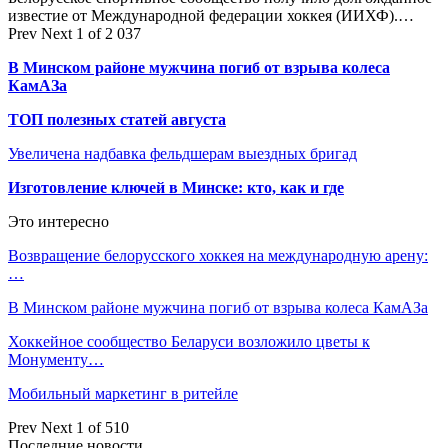
известие от Международной федерации хоккея (ИИХФ).…
Prev
Next
1 of 2 037
В Минском районе мужчина погиб от взрыва колеса
КамАЗа
ТОП полезных статей августа
Увеличена надбавка фельдшерам выездных бригад
Изготовление ключей в Минске: кто, как и где
Это интересно
Возвращение белорусского хоккея на международную арену:
…
В Минском районе мужчина погиб от взрыва колеса КамАЗа
Хоккейное сообщество Беларуси возложило цветы к
Монументу…
Мобильный маркетинг в ритейле
Prev
Next
1 of 510
Последние новости