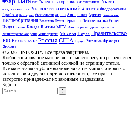
#зарплата
#налог
#кредит
#курс_валют
#ип
#медицина
#новости компаний
#пенсия
#подорожание
#недвижимость
Австралия
#работа
#цена
#технологии
#сигарета
Арктика
Вашингтон
Великобритания
Германия
Египет
Детские поделки
Владимир Путин
Китай
МГУ
Канада
Индия
Италия
Министерство здравоохранения
Правительство
Москва
Наука
Минобрнауки
Министерство обороны
Россия
США
РФ
Роскосмос
Украина
Франция
Турция
Япония
© 2026 - INFOS.BY. Все права защищены.
Любое копирование материалов с нашего ресурса разрешается
только с обратной активной ссылкой на страницу статьи.
Все материалы опубликованные на сайте взяты с открытых
источников и других порталов интернета, все права на
авторство принадлежат их законным владельцам.
Sign in