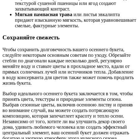
текстурой сушеной пшеницы или ягод создают
захватывающий контраст.
Мягкая пампасная трава
или листья эвкалипта
придают изысканную мягкость, которая уравновешивает
смелые, фактурные элементы.
Сохраняйте свежесть
Чтобы сохранить долговечность вашего осеннего букета,
следуйте некоторым основным советам по уходу. Обрезайте
стебли по диагонали каждые несколько дней, регулярно
меняйте воду и ставьте цветы в прохладное место, вдали от
прямых солнечных лучей или источников тепла. Добавление
в воду консерванта для цветов также может помочь продлить
жизнь букета.
Выбор идеального осеннего букета заключается в том, чтобы
принять цвета, текстуры и природные элементы сезона.
Выбрав сезонные цветы, включив осеннюю листву и приняв
во внимание случай, вы можете создать потрясающую
композицию, которая запечатлеет красоту и тепло осени.
Независимо от того, хотите ли вы улучшить декор своего
дома, удивить любимого человека или создать эффектный
центральный элемент, ваш осенний букет должен отражать
богатую и уютную атмосферу этого чудесного сезона.