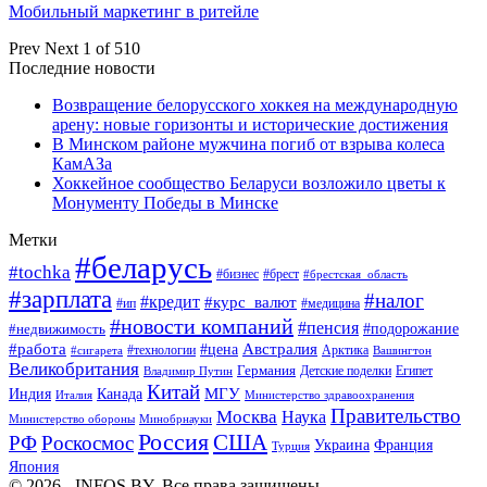
Мобильный маркетинг в ритейле
Prev
Next
1 of 510
Последние новости
Возвращение белорусского хоккея на международную
арену: новые горизонты и исторические достижения
В Минском районе мужчина погиб от взрыва колеса
КамАЗа
Хоккейное сообщество Беларуси возложило цветы к
Монументу Победы в Минске
Метки
#беларусь
#tochka
#бизнес
#брест
#брестская_область
#зарплата
#налог
#кредит
#курс_валют
#ип
#медицина
#новости компаний
#пенсия
#подорожание
#недвижимость
Австралия
#работа
#цена
#технологии
#сигарета
Арктика
Вашингтон
Великобритания
Германия
Египет
Детские поделки
Владимир Путин
Китай
МГУ
Канада
Индия
Италия
Министерство здравоохранения
Правительство
Москва
Наука
Минобрнауки
Министерство обороны
Россия
США
РФ
Роскосмос
Украина
Франция
Турция
Япония
© 2026 - INFOS.BY. Все права защищены.