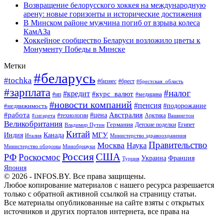
Возвращение белорусского хоккея на международную
арену: новые горизонты и исторические достижения
В Минском районе мужчина погиб от взрыва колеса
КамАЗа
Хоккейное сообщество Беларуси возложило цветы к
Монументу Победы в Минске
Метки
#беларусь
#tochka
#бизнес
#брест
#брестская_область
#зарплата
#налог
#кредит
#курс_валют
#ип
#медицина
#новости компаний
#пенсия
#подорожание
#недвижимость
Австралия
#работа
#цена
#технологии
#сигарета
Арктика
Вашингтон
Великобритания
Германия
Египет
Детские поделки
Владимир Путин
Китай
МГУ
Канада
Индия
Италия
Министерство здравоохранения
Правительство
Москва
Наука
Минобрнауки
Министерство обороны
Россия
США
РФ
Роскосмос
Украина
Франция
Турция
Япония
© 2026 - INFOS.BY. Все права защищены.
Любое копирование материалов с нашего ресурса разрешается
только с обратной активной ссылкой на страницу статьи.
Все материалы опубликованные на сайте взяты с открытых
источников и других порталов интернета, все права на