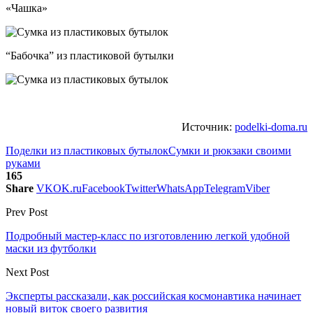
«Чашка»
“Бабочка” из пластиковой бутылки
Источник:
podelki-doma.ru
Поделки из пластиковых бутылок
Сумки и рюкзаки своими
руками
165
Share
VK
OK.ru
Facebook
Twitter
WhatsApp
Telegram
Viber
Prev Post
Подробный мастер-класс по изготовлению легкой удобной
маски из футболки
Next Post
Эксперты рассказали, как российская космонавтика начинает
новый виток своего развития