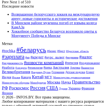
Prev
Next
1 of 510
Последние новости
Возвращение белорусского хоккея на международную
арену: новые горизонты и исторические достижения
В Минском районе мужчина погиб от взрыва колеса
КамАЗа
Хоккейное сообщество Беларуси возложило цветы к
Монументу Победы в Минске
Метки
#беларусь
#tochka
#бизнес
#брест
#брестская_область
#зарплата
#налог
#кредит
#курс_валют
#ип
#медицина
#новости компаний
#пенсия
#подорожание
#недвижимость
Австралия
#работа
#цена
#технологии
#сигарета
Арктика
Вашингтон
Великобритания
Германия
Египет
Детские поделки
Владимир Путин
Китай
МГУ
Канада
Индия
Италия
Министерство здравоохранения
Правительство
Москва
Наука
Минобрнауки
Министерство обороны
Россия
США
РФ
Роскосмос
Украина
Франция
Турция
Япония
© 2026 - INFOS.BY. Все права защищены.
Любое копирование материалов с нашего ресурса разрешается
только с обратной активной ссылкой на страницу статьи.