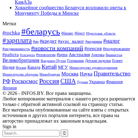
КамАЗа
Хоккейное сообщество Беларуси возложило цветы к
Монументу Победы в Минске
Метки
#беларусь
#tochka
#бизнес
#брест
#брестская_область
#зарплата
#налог
#кредит
#курс_валют
#ип
#медицина
#новости компаний
#пенсия
#подорожание
#недвижимость
Австралия
#работа
#цена
#технологии
#сигарета
Арктика
Вашингтон
Великобритания
Германия
Египет
Детские поделки
Владимир Путин
Китай
МГУ
Канада
Индия
Италия
Министерство здравоохранения
Правительство
Москва
Наука
Минобрнауки
Министерство обороны
Россия
США
РФ
Роскосмос
Украина
Франция
Турция
Япония
© 2026 - INFOS.BY. Все права защищены.
Любое копирование материалов с нашего ресурса разрешается
только с обратной активной ссылкой на страницу статьи.
Все материалы опубликованные на сайте взяты с открытых
источников и других порталов интернета, все права на
авторство принадлежат их законным владельцам.
Sign in