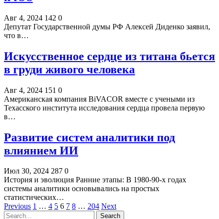
Авг 4, 2024
142
0
Депутат Государственной думы РФ Алексей Диденко заявил,
что в…
Искусственное сердце из титана бьется
в груди живого человека
Авг 4, 2024
151
0
Американская компания BiVACOR вместе с учеными из
Техасского института исследования сердца провела первую
в…
Развитие систем аналитики под
влиянием ИИ
Июл 30, 2024
287
0
История и эволюция Ранние этапы: В 1980-90-х годах
системы аналитики основывались на простых
статистических…
Previous
1
…
4
5
6
7
8
…
204
Next