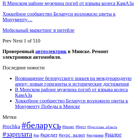
В Минском районе мужчина погиб от взрыва колеса КамАЗа
Хоккейное сообщество Беларуси возложило цветы к
Монументу…
Мобильный маркетинг в ритейле
Prev
Next
1 of 510
Проверенный
автоэлектрик
в Минске. Ремонт
электроники автомобиля.
Последние новости
Возвращение белорусского хоккея на международную
арену: новые горизонты и исторические достижения
В Минском районе мужчина погиб от взрыва колеса
КамАЗа
Хоккейное сообщество Беларуси возложило цветы к
Монументу Победы в Минске
Метки
#беларусь
#tochka
#бизнес
#брест
#брестская_область
#зарплата
#налог
#кредит
#курс_валют
#ип
#медицина