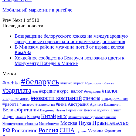
Мобильный маркетинг в ритейле
Prev
Next
1 of 510
Последние новости
Возвращение белорусского хоккея на международную
арену: новые горизонты и исторические достижения
В Минском районе мужчина погиб от взрыва колеса
КамАЗа
Хоккейное сообщество Беларуси возложило цветы к
Монументу Победы в Минске
Метки
#беларусь
#tochka
#бизнес
#брест
#брестская_область
#зарплата
#налог
#кредит
#курс_валют
#ип
#медицина
#новости компаний
#пенсия
#подорожание
#недвижимость
Австралия
#работа
#цена
#технологии
#сигарета
Арктика
Вашингтон
Великобритания
Германия
Египет
Детские поделки
Владимир Путин
Китай
МГУ
Канада
Индия
Италия
Министерство здравоохранения
Правительство
Москва
Наука
Минобрнауки
Министерство обороны
Россия
США
РФ
Роскосмос
Украина
Франция
Турция